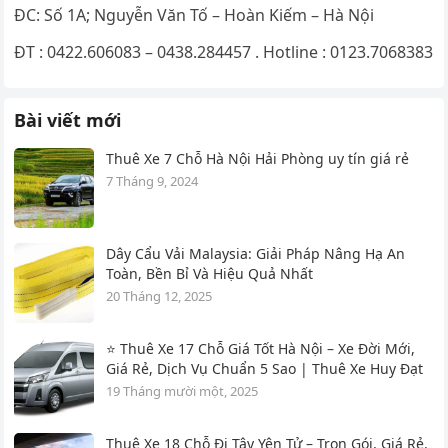
ĐC: Số 1A; Nguyễn Văn Tố – Hoàn Kiếm – Hà Nội
ĐT : 0422.606083 – 0438.284457 . Hotline : 0123.7068383
Bài viết mới
Thuê Xe 7 Chỗ Hà Nội Hải Phòng uy tín giá rẻ
7 Tháng 9, 2024
Dây Cẩu Vải Malaysia: Giải Pháp Nâng Hạ An
Toàn, Bền Bỉ Và Hiệu Quả Nhất
20 Tháng 12, 2025
⭐ Thuê Xe 17 Chỗ Giá Tốt Hà Nội – Xe Đời Mới,
Giá Rẻ, Dịch Vụ Chuẩn 5 Sao | Thuê Xe Huy Đạt
19 Tháng mười một, 2025
Thuê Xe 18 Chỗ Đi Tây Yên Tử – Trọn Gói, Giá Rẻ,