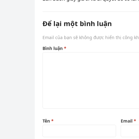
Để lại một bình luận
Email của bạn sẽ không được hiển thị công kh
Bình luận
*
Tên
*
Email
*