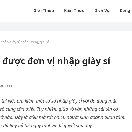
Giới Thiệu
Kiến Thức
Dịch Vụ
Công
nhập giày sỉ chất lượng, giá rẻ
 được đơn vị nhập giày sỉ
Comment
 thì việc tìm kiếm một cơ sở
nhập giày sỉ
với đa dạng mặt
vô cùng cần thiết. Tuy nhiên, giữa vô vàn những cái tên có
ơ sở nào. Đây là điều mà rất nhiều người kinh doanh quan tâm.
 thì hãy bỏ túi ngay một vài bí quyết sau đây.