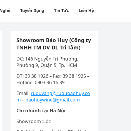
 Nghệ
Tuyển Dụng
Tin Tức
Liên Hệ
Showroom Bảo Huy (Công ty
TNHH TM DV DL Tri Tâm)
ĐC: 146 Nguyễn Tri Phương,
Phường 9, Quận 5, Tp. HCM
ĐT: 39 38 1926 – Fax: 39 38 1925 –
Hotline: 0903 36 16 39
Email:
ruouvang@ruoubaohuy.co
m
–
baohuywine@gmail.com
Chi nhánh tại Hà Nội
Showroom :Lộc