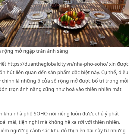
n rộng mở ngập tràn ánh sáng
 viết https://duantheglobalcity.vn/nha-pho-soho/ xin được
ốn hút liên quan đến sản phẩm đặc biệt này. Cụ thể, điều
y chính là những ô cửa sổ rộng mở được bố trí trong mỗi
 đón trọn ánh nắng cũng như hoà vào thiên nhiên mát
ân khu nhà phố SOHO nói riêng luôn được chú ý phát
ải mái, tiện nghi mà không hề xa rời với thiên nhiên.
hiêm ngưỡng cảnh sắc khu đô thị hiện đại này từ những