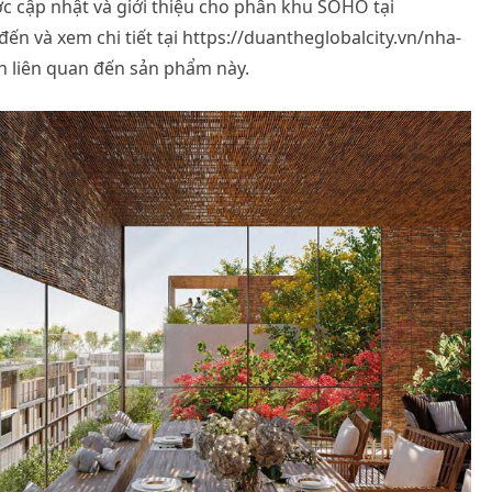
ược cập nhật và giới thiệu cho phân khu SOHO tại
đến và xem chi tiết tại https://duantheglobalcity.vn/nha-
h liên quan đến sản phẩm này.