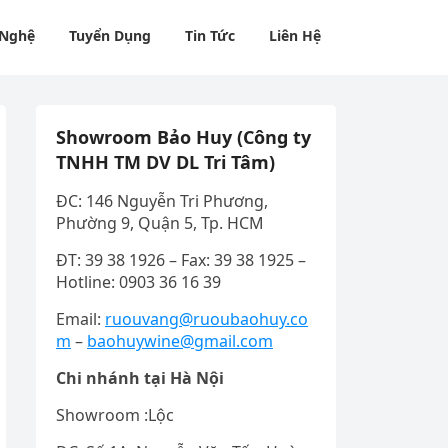
 Nghệ
Tuyển Dụng
Tin Tức
Liên Hệ
Showroom Bảo Huy (Công ty
TNHH TM DV DL Tri Tâm)
ĐC: 146 Nguyễn Tri Phương,
Phường 9, Quận 5, Tp. HCM
ĐT: 39 38 1926 – Fax: 39 38 1925 –
Hotline: 0903 36 16 39
Email:
ruouvang@ruoubaohuy.co
m
–
baohuywine@gmail.com
Chi nhánh tại Hà Nội
Showroom :Lộc