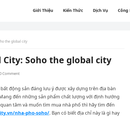
Giới Thiệu
Kiến Thức
Dịch Vụ
Công
ho the global city
City: Soho the global city
0 Comment
n bất động sản đáng lưu ý được xây dựng trên địa bàn
 Mang đến những sản phẩm chất lượng với định hướng
n quan tâm và muốn tìm mua nhà phố thì hãy tìm đến
ity.vn/nha-pho-soho/
. Bạn có biết địa chỉ này là gì hay