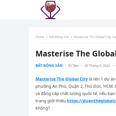
Home
Bất Động Sản
Masterise The Global City: So
Masterise The Global 
BẤT ĐỘNG SẢN
Trí Tâm
20 Tháng 5, 2022
Masterise The Global City
là tên 1 dự á
phường An Phú, Quận 2, Thủ Đức, HCM.
và đẳng cấp chất lượng quốc tế, nếu bạ
trang giới thiệu
https://duantheglobalc
không?