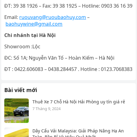
ĐT: 39 38 1926 – Fax: 39 38 1925 – Hotline: 0903 36 16 39
Email:
ruouvang@ruoubaohuy.com
–
baohuywine@gmail.com
Chi nhánh tại Hà Nội
Showroom :Lộc
ĐC: Số 1A; Nguyễn Văn Tố – Hoàn Kiếm – Hà Nội
ĐT : 0422.606083 – 0438.284457 . Hotline : 0123.7068383
Bài viết mới
Thuê Xe 7 Chỗ Hà Nội Hải Phòng uy tín giá rẻ
7 Tháng 9, 2024
Dây Cẩu Vải Malaysia: Giải Pháp Nâng Hạ An
Toàn, Bền Bỉ Và Hiệu Quả Nhất