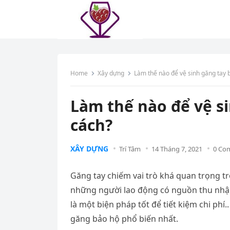
Home
Xây dựng
Làm thế nào để vệ sinh găng tay 
Làm thế nào để vệ s
cách?
XÂY DỰNG
Trí Tâm
14 Tháng 7, 2021
0 Co
Găng tay chiếm vai trò khá quan trọng tr
những người lao động có nguồn thu nhập 
là một biện pháp tốt để tiết kiệm chi phí.
găng bảo hộ phổ biến nhất.