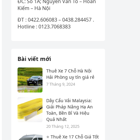
ĐC: Số 1A; Nguyễn Văn Tố – Hoàn
Kiếm – Hà Nội
ĐT : 0422.606083 – 0438.284457 .
Hotline : 0123.7068383
Bài viết mới
Thuê Xe 7 Chỗ Hà Nội
Hải Phòng uy tín giá rẻ
7 Tháng 9, 2024
Dây Cẩu Vải Malaysia:
Giải Pháp Nâng Hạ An
Toàn, Bền Bỉ Và Hiệu
Quả Nhất
20 Tháng 12, 2025
⭐ Thuê Xe 17 Chỗ Giá Tốt