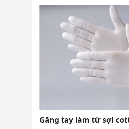
Găng tay làm từ sợi cot