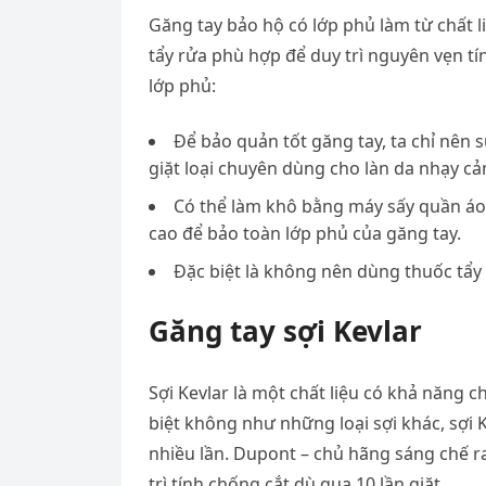
Găng tay bảo hộ có lớp phủ làm từ chất l
tẩy rửa phù hợp để duy trì nguyên vẹn tín
lớp phủ:
Để bảo quản tốt găng tay, ta chỉ nên
giặt loại chuyên dùng cho làn da nhạy cả
Có thể làm khô bằng máy sấy quần áo 
cao để bảo toàn lớp phủ của găng tay.
Đặc biệt là không nên dùng thuốc tẩy 
Găng tay sợi Kevlar
Sợi Kevlar là một chất liệu có khả năng c
biệt không như những loại sợi khác, sợi K
nhiều lần. Dupont – chủ hãng sáng chế r
trì tính chống cắt dù qua 10 lần giặt.