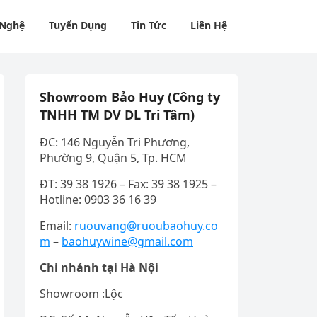
 Nghệ
Tuyển Dụng
Tin Tức
Liên Hệ
Showroom Bảo Huy (Công ty
TNHH TM DV DL Tri Tâm)
ĐC: 146 Nguyễn Tri Phương,
Phường 9, Quận 5, Tp. HCM
ĐT: 39 38 1926 – Fax: 39 38 1925 –
Hotline: 0903 36 16 39
Email:
ruouvang@ruoubaohuy.co
m
–
baohuywine@gmail.com
Chi nhánh tại Hà Nội
Showroom :Lộc