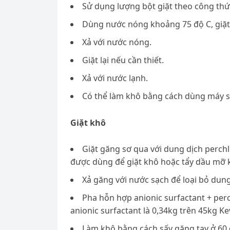
Sử dụng lượng bột giặt theo công thức
Dùng nước nóng khoảng 75 độ C, giặt
Xả với nước nóng.
Giặt lại nếu cần thiết.
Xả với nước lạnh.
Có thể làm khô bằng cách dùng máy sấ
Giặt khô
Giặt găng sơ qua với dung dịch perchl
được dùng để giặt khô hoặc tẩy dầu mỡ ki
Xả găng với nước sạch để loại bỏ dun
Pha hỗn hợp anionic surfactant + perc
anionic surfactant là 0,34kg trên 45kg Kev
Làm khô bằng cách sấy găng tay ở 60 