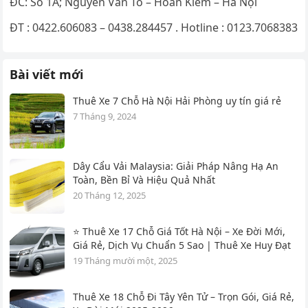
ĐC: Số 1A; Nguyễn Văn Tố – Hoàn Kiếm – Hà Nội
ĐT : 0422.606083 – 0438.284457 . Hotline : 0123.7068383
Bài viết mới
Thuê Xe 7 Chỗ Hà Nội Hải Phòng uy tín giá rẻ
7 Tháng 9, 2024
Dây Cẩu Vải Malaysia: Giải Pháp Nâng Hạ An
Toàn, Bền Bỉ Và Hiệu Quả Nhất
20 Tháng 12, 2025
⭐ Thuê Xe 17 Chỗ Giá Tốt Hà Nội – Xe Đời Mới,
Giá Rẻ, Dịch Vụ Chuẩn 5 Sao | Thuê Xe Huy Đạt
19 Tháng mười một, 2025
Thuê Xe 18 Chỗ Đi Tây Yên Tử – Trọn Gói, Giá Rẻ,