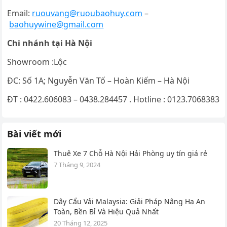
Email:
ruouvang@ruoubaohuy.com
–
baohuywine@gmail.com
Chi nhánh tại Hà Nội
Showroom :Lộc
ĐC: Số 1A; Nguyễn Văn Tố – Hoàn Kiếm – Hà Nội
ĐT : 0422.606083 – 0438.284457 . Hotline : 0123.7068383
Bài viết mới
Thuê Xe 7 Chỗ Hà Nội Hải Phòng uy tín giá rẻ
7 Tháng 9, 2024
Dây Cẩu Vải Malaysia: Giải Pháp Nâng Hạ An
Toàn, Bền Bỉ Và Hiệu Quả Nhất
20 Tháng 12, 2025